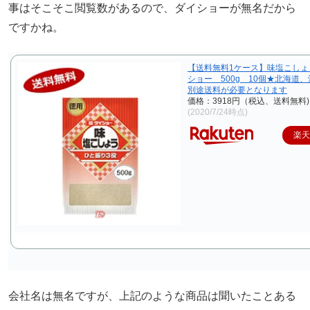
事はそこそこ閲覧数があるので、ダイショーが無名だから
ですかね。
【送料無料1ケース】味塩こしょ
ショー 500g 10個★北海道
別途送料が必要となります
価格：3918円（税込、送料無料)
(2020/7/24時点)
楽天
会社名は無名ですが、上記のような商品は聞いたことある