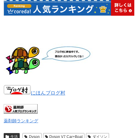
にほんブログ村
薬剤師ランキング
生活
Dyson
Dyson V7 Car+Boat
ダイソン