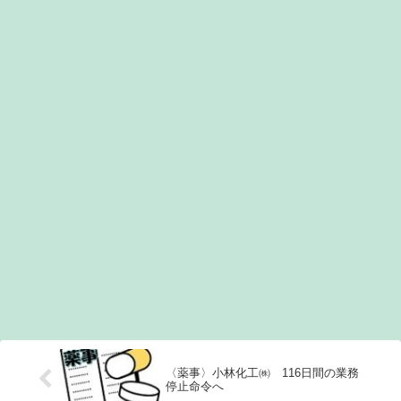
〈薬事〉小林化工㈱ 116日間の業務
停止命令へ