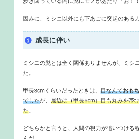
歩き回っている内に髭にモノがあたり「お！
因みに、ミシニ以外にも下あごに突起のある
成長に伴い
ミシニの髭とは全く関係ありませんが、ミシ
た。
甲長3cmくらいだったときは、
目なんて
おも
でした
が、
最近は（甲長6cm）目も丸みを帯
た
。
どちらかと言うと、人間の視力が追いつける
んが。