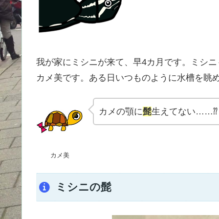
我が家にミシニが来て、早4カ月です。ミシ
カメ美です。ある日いつものように水槽を眺
カメの顎に
髭
生えてない……⁇
カメ美
ミシニの髭