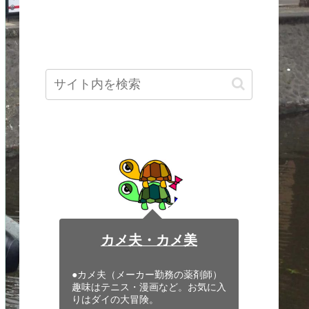
カメ夫・カメ美
●カメ夫（メーカー勤務の薬剤師）
趣味はテニス・漫画など。お気に入
りはダイの大冒険。