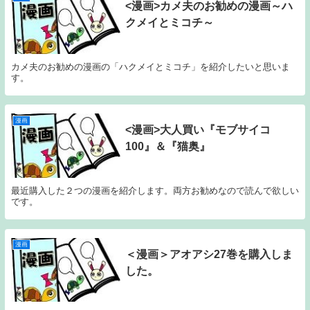
<漫画>カメ夫のお勧めの漫画～ハ
クメイとミコチ～
カメ夫のお勧めの漫画の「ハクメイとミコチ」を紹介したいと思いま
す。
漫画
<漫画>大人買い『モブサイコ
100』＆『猫奥』
最近購入した２つの漫画を紹介します。両方お勧めなので読んで欲しい
です。
漫画
＜漫画＞アオアシ27巻を購入しま
した。