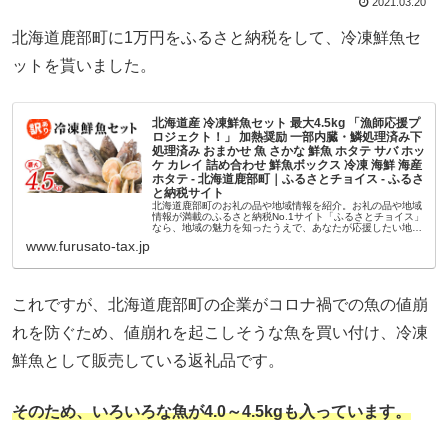
2021.03.20
北海道鹿部町に1万円をふるさと納税をして、冷凍鮮魚セ
ットを貰いました。
北海道産 冷凍鮮魚セット 最大4.5kg 「漁師応援プ
ロジェクト！」 加熱奨励 一部内臓・鱗処理済み下
処理済み おまかせ 魚 さかな 鮮魚 ホタテ サバ ホッ
ケ カレイ 詰め合わせ 鮮魚ボックス 冷凍 海鮮 海産
ホタテ - 北海道鹿部町｜ふるさとチョイス - ふるさ
と納税サイト
北海道鹿部町のお礼の品や地域情報を紹介。お礼の品や地域
情報が満載のふるさと納税No.1サイト「ふるさとチョイス」
なら、地域の魅力を知ったうえで、あなたが応援したい地域
に簡単・便利にふるさと納税で寄付ができます。
www.furusato-tax.jp
これですが、北海道鹿部町の企業がコロナ禍での魚の値崩
れを防ぐため、値崩れを起こしそうな魚を買い付け、冷凍
鮮魚として販売している返礼品です。
そのため、いろいろな魚が4.0～4.5kgも入っています。