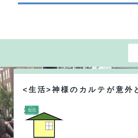
<生活>神様のカルテが意外
生活