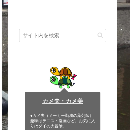
カメ夫・カメ美
●カメ夫（メーカー勤務の薬剤師）
趣味はテニス・漫画など。お気に入
りはダイの大冒険。