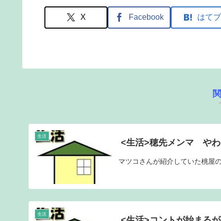
X
Facebook
はてブ
生活
<生活>穂先メンマ や
マツコさんが紹介していた桃屋
生活
<生活>コントが始まる