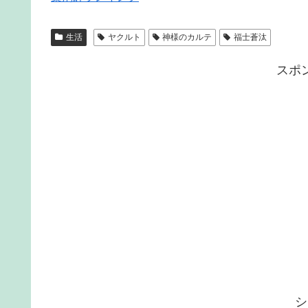
生活
ヤクルト
神様のカルテ
福士蒼汰
スポ
シ