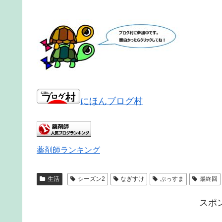
にほんブログ村
薬剤師ランキング
生活
シーズン2
なぎすけ
ぷっすま
最終回
スポ