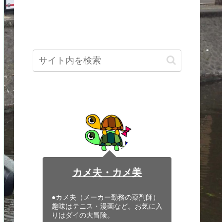
カメ夫・カメ美
●カメ夫（メーカー勤務の薬剤師）
趣味はテニス・漫画など。お気に入
りはダイの大冒険。