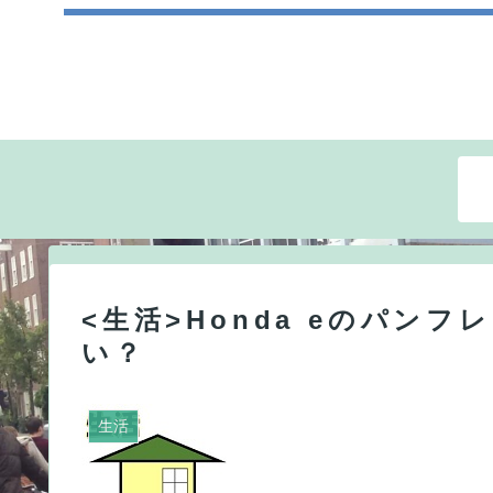
<生活>Honda eのパン
い？
生活