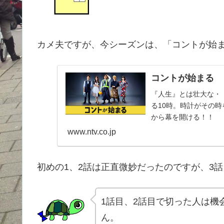
カメ夫ですが、今シーズンは、「コントが始
コントが始まる
『人生』とは壮大な・
る10時。時計がその
から幕を開ける！！
www.ntv.co.jp
初めの1、2話は正直微妙だったのですが、3
1話目、2話目で切った人は機
ん。