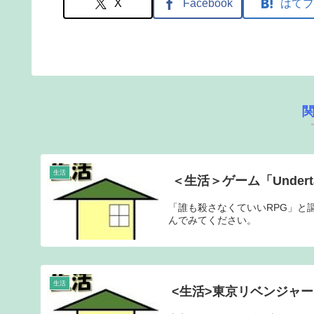
X
Facebook
はてブ
生活
＜生活＞ゲーム「Undert
「誰も殺さなくていいRPG」と
んでみてください。
生活
<生活>東京リベンジャ