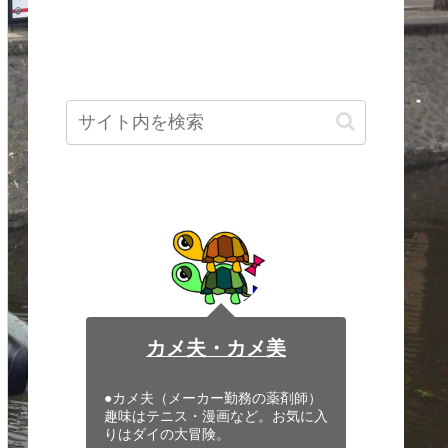
カメ夫・カメ美
●カメ夫（メーカー勤務の薬剤師）
趣味はテニス・漫画など。お気に入
りはダイの大冒険。