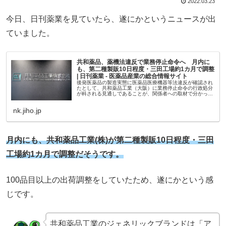
2022.03.23
今日、日刊薬業を見ていたら、遂にかというニュースが出
ていました。
共和薬品、薬機法違反で業務停止命令へ 月内に
も、第二種製販10日程度・三田工場約1カ月で調整
| 日刊薬業 - 医薬品産業の総合情報サイト
後発医薬品の製造実態に医薬品医療機器等法違反が確認され
たとして、共和薬品工業（大阪）に業務停止命令の行政処分
が科される見通しであることが、関係者への取材で分かっ
た。承認書と製造実態に齟齬があったため…
nk.jiho.jp
月内にも、
共和薬品工業(株)
が
第二種製販10日程度・三田
工場約1カ月で調整だそうです。
100品目以上の出荷調整をしていたため、遂にかという感
じです。
共和薬品工業のジェネリックブランドは「ア