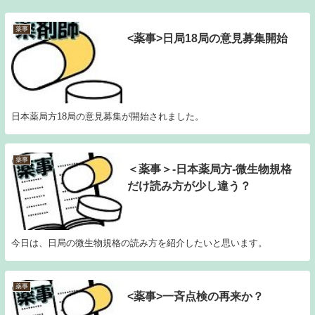
薬事
<薬事>日局18局の意見募集開始
日本薬局方18局の意見募集が開始されました。
薬事
＜薬事＞-日本薬局方-微生物規格
だけ読み方が少し違う？
今日は、日局の微生物規格の読み方を紹介したいと思います。
薬事
<薬事>一斉点検の再来か？