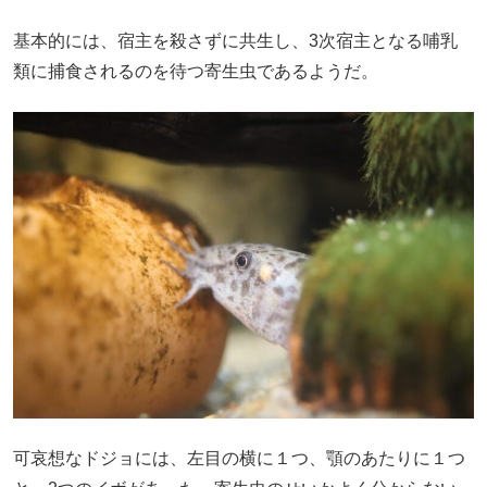
基本的には、宿主を殺さずに共生し、3次宿主となる哺乳
類に捕食されるのを待つ寄生虫であるようだ。
可哀想なドジョには、左目の横に１つ、顎のあたりに１つ