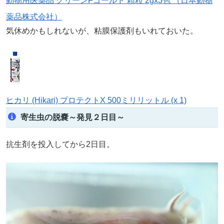
動物用医薬品 グリーンFゴールド 顆粒 2gx3包 （日本動物
薬品株式会社）
気休めかもしれないが、粘膜保護剤もいれておいた。
ヒカリ (Hikari) プロテクトX 500ミリリットル (x 1)
寄生虫の脱嚢～発見２日目～
抗生剤を投入してから2日目。