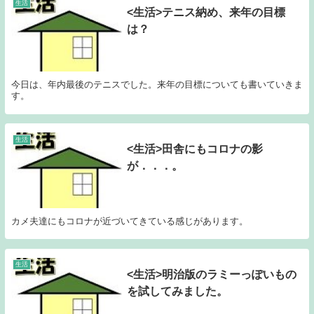
生活
<生活>テニス納め、来年の目標
は？
今日は、年内最後のテニスでした。来年の目標についても書いていきま
す。
生活
<生活>田舎にもコロナの影
が．．．。
カメ夫達にもコロナが近づいてきている感じがあります。
生活
<生活>明治版のラミーっぽいもの
を試してみました。