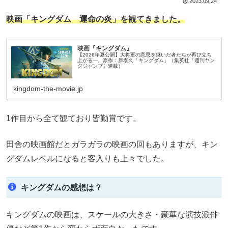
2023.09.24
映画「キングダム 運命の炎」を観てきました。
映画『キングダム』
【2026年夏公開】大将軍の意思を継いだ者たちが再び立ち
上がる―。原作：原泰久「キングダム」（集英社「週刊ヤン
グジャンプ」連載）
kingdom-the-movie.jp
1作目から全て観ており皆勤賞です。
田舎の映画館だとガラガラの映画の回もありますが、キン
グダムレベルになると客入りも上々でした。
キングダムの感想は？
キングダムの映画は、スケールの大きさ・豪華な演技派俳