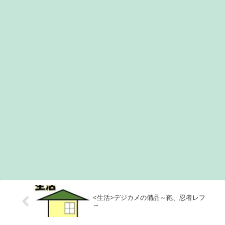
<生活>デジカメの備品～鞄、忍者レフ
～