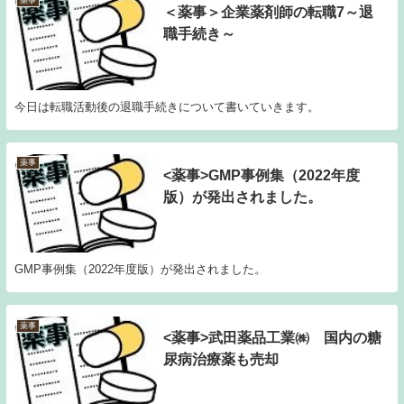
薬事
＜薬事＞企業薬剤師の転職7～退
職手続き～
今日は転職活動後の退職手続きについて書いていきます。
薬事
<薬事>GMP事例集（2022年度
版）が発出されました。
GMP事例集（2022年度版）が発出されました。
薬事
<薬事>武田薬品工業㈱ 国内の糖
尿病治療薬も売却