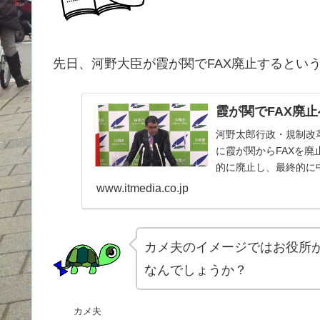
先日、河野大臣が霞が関でFAX廃止するとい
霞が関でFAX廃
河野太郎行政・規制改
に霞が関からFAXを
的に廃止し、最終的に
www.itmedia.co.jp
カメ夫のイメージではお役所が
なんでしょうか？
カメ夫