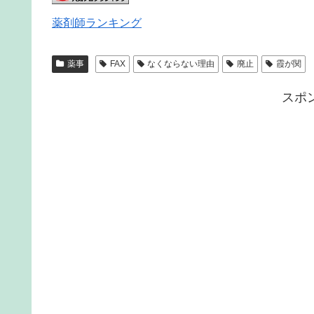
薬剤師ランキング
薬事
FAX
なくならない理由
廃止
霞が関
スポ