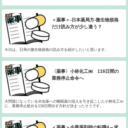
薬事
＜薬事＞-日本薬局方-微生物規格
だけ読み方が少し違う？
今日は、日局の微生物規格の読み方を紹介したいと思います。
薬事
〈薬事〉小林化工㈱ 116日間の
業務停止命令へ
大問題になっている水虫薬への睡眠薬の混入を引き起こした小林化工㈱
に、業務停止処分を116日間出す方針が決まったそうです。
薬事
＜薬事＞企業薬剤師の転職4～求